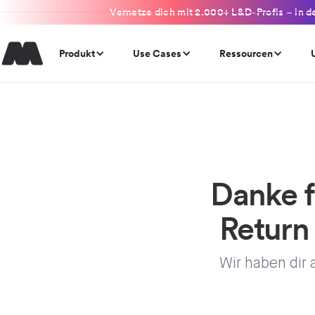
Vernetze dich mit 2.000+ L&D-Profis – in d
Produkt
Use Cases
Ressourcen
Danke f
Return
Wir haben dir 