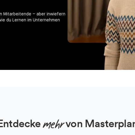
in Mitarbeitende – aber inwiefern
 wie du Lernen im Unternehmen
mehr
Entdecke
von Masterpla