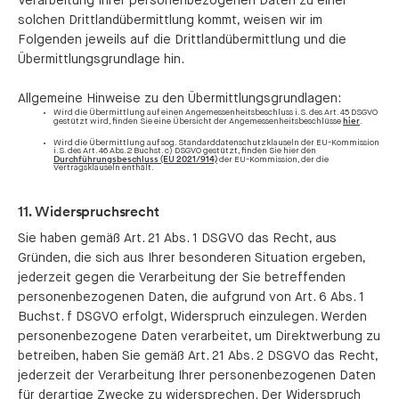
Verarbeitung Ihrer personenbezogenen Daten zu einer
solchen Drittlandübermittlung kommt, weisen wir im
Folgenden jeweils auf die Drittlandübermittlung und die
Übermittlungsgrundlage hin.
Allgemeine Hinweise zu den Übermittlungsgrundlagen:
Wird die Übermittlung auf einen Angemessenheitsbeschluss i.S. des Art. 45 DSGVO
hier
gestützt wird, finden Sie eine Übersicht der Angemessenheitsbeschlüsse
.
Wird die Übermittlung auf sog. Standarddatenschutzklauseln der EU-Kommission
i.S. des Art. 46 Abs. 2 Buchst. c) DSGVO gestützt, finden Sie hier den
Durchführungsbeschluss (EU 2021/914)
der EU-Kommission, der die
Vertragsklauseln enthält.
11. Widerspruchsrecht
Sie haben gemäß Art. 21 Abs. 1 DSGVO das Recht, aus
Gründen, die sich aus Ihrer besonderen Situation ergeben,
jederzeit gegen die Verarbeitung der Sie betreffenden
personenbezogenen Daten, die aufgrund von Art. 6 Abs. 1
Buchst. f DSGVO erfolgt, Widerspruch einzulegen. Werden
personenbezogene Daten verarbeitet, um Direktwerbung zu
betreiben, haben Sie gemäß Art. 21 Abs. 2 DSGVO das Recht,
jederzeit der Verarbeitung Ihrer personenbezogenen Daten
für derartige Zwecke zu widersprechen. Der Widerspruch