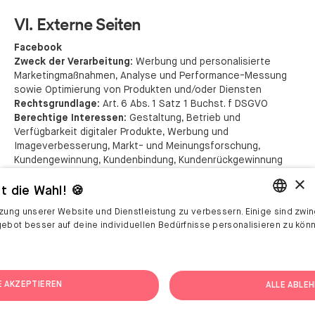
VI. Externe Seiten
Facebook
Zweck der Verarbeitung:
Werbung und personalisierte
Marketingmaßnahmen, Analyse und Performance-Messung
sowie Optimierung von Produkten und/oder Diensten
Rechtsgrundlage:
Art. 6 Abs. 1 Satz 1 Buchst. f DSGVO
Berechtige Interessen:
Gestaltung, Betrieb und
Verfügbarkeit digitaler Produkte, Werbung und
Imageverbesserung, Markt- und Meinungsforschung,
Kundengewinnung, Kundenbindung, Kundenrückgewinnung
Datenkategorien:
Stammdaten, Kontaktdaten, Inhaltsdaten,
×
Nutzungsdaten, Verbindungsdaten und ggf. Standortdaten
t die Wahl! 🍪
Empfänger der Daten:
Plattformbetreiber und Medien (Meta
tzung unserer Website und Dienstleistung zu verbessern. Einige sind zwin
Platforms Ireland Limited, 4 Grand Canal Square, Grand Canal
ENGLISH
gebot besser auf deine individuellen Bedürfnisse personalisieren zu kön
Harbour, Dublin 2, Irland („Meta“)
Beabsichtigte Drittlandübermittlung:
Im Einzelfall USA und
GERMAN
andere Drittländer (Standarddatenschutzklauseln und
Angemessenheitsbeschlüsse)
E AKZEPTIEREN
ALLE ABLE
Instagram
Zweck der Verarbeitung:
Werbung und personalisierte