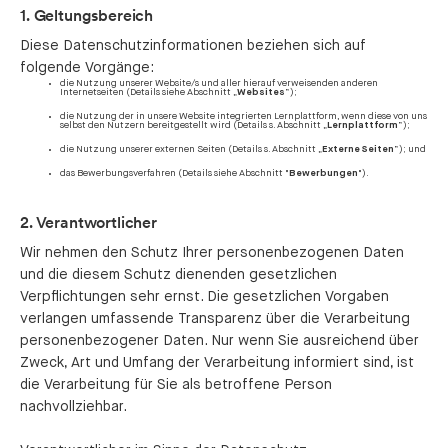
1. Geltungsbereich
Diese Datenschutzinformationen beziehen sich auf
folgende Vorgänge:
die Nutzung unserer Website/s und aller hierauf verweisenden anderen
Internetseiten (Details siehe Abschnitt „
Websites
“);
die Nutzung der in unsere Website integrierten Lernplattform, wenn diese von uns
selbst den Nutzern bereitgestellt wird (Details s. Abschnitt „
Lernplattform
“);
die Nutzung unserer externen Seiten (Details s. Abschnitt „
Externe Seiten
“); und
das Bewerbungsverfahren (Details siehe Abschnitt "
Bewerbungen
").
2. Verantwortlicher
Wir nehmen den Schutz Ihrer personenbezogenen Daten
und die diesem Schutz dienenden gesetzlichen
Verpflichtungen sehr ernst. Die gesetzlichen Vorgaben
verlangen umfassende Transparenz über die Verarbeitung
personenbezogener Daten. Nur wenn Sie ausreichend über
Zweck, Art und Umfang der Verarbeitung informiert sind, ist
die Verarbeitung für Sie als betroffene Person
nachvollziehbar.