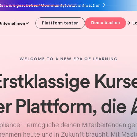
der
Lern geschehen!
Community!
Jetzt mitmachen
Unternehmen
Demo buchen
L
Plattform testen
WELCOME TO A NEW ERA OF LEARNING
rstklassige Kurs
b
er Plattform, die
mpliance – ermögliche deinen Mitarbeitenden ge
ehmen heute und in Zukunft braucht. Mit Mast