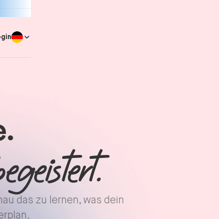
ogin
e.
egeistert.
nau das zu lernen, was dein
erplan.