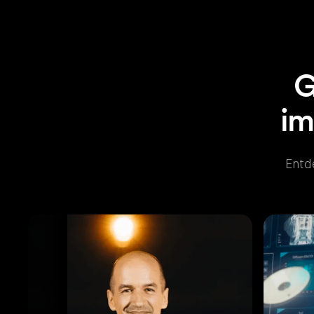
G
im
Entde