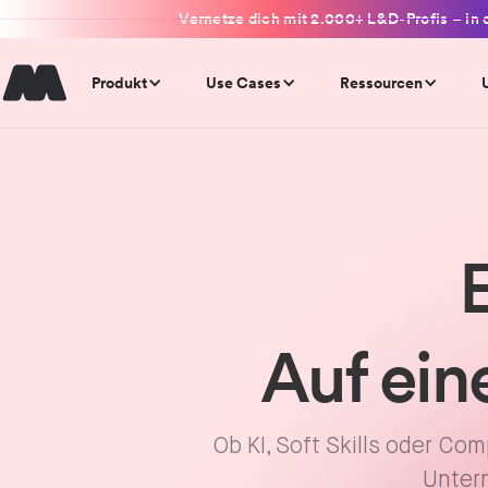
Vernetze dich mit 2.000+ L&D-Profis – in 
Produkt
Use Cases
Ressourcen
E
Auf ein
Ob KI, Soft Skills oder Co
Untern