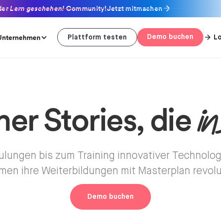
der
Lern geschehen!
Community!
Jetzt mitmachen
Unternehmen
Demo buchen
L
Plattform testen
in
er Stories, die
chulungen bis zum Training innovativer Technolog
en ihre Weiterbildungen mit Masterplan revolu
Demo buchen