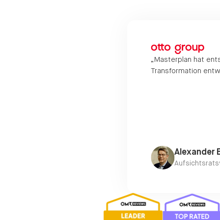
„Masterplan hat ents
Trends. Das Gesamtkonzept und
Transformation entw
ei wenig verfügbarer Zeit für
Alexander 
Aufsichtsrats
Slide 2 of 13.