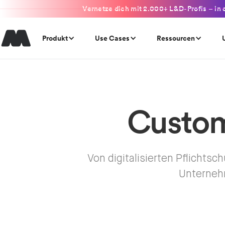
Vernetze dich mit 2.000+ L&D-Profis – in 
Produkt
Use Cases
Ressourcen
Custom
Von digitalisierten Pflichts
Unternehm