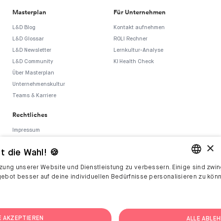
Masterplan
Für Unternehmen
L&D Blog
Kontakt aufnehmen
L&D Glossar
ROLI Rechner
L&D Newsletter
Lernkultur-Analyse
L&D Community
KI Health Check
Über Masterplan
Unternehmenskultur
Teams & Karriere
Rechtliches
Impressum
AGB
×
t die Wahl! 🍪
Datenschutz
Sicherheitspolitik
tzung unserer Website und Dienstleistung zu verbessern. Einige sind zwin
ENGLISH
Hinweisgebersystem
gebot besser auf deine individuellen Bedürfnisse personalisieren zu kön
GERMAN
E AKZEPTIEREN
ALLE ABLE