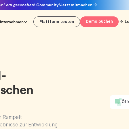
er
Lern geschehen!
Community!
Jetzt mitmachen
Unternehmen
Demo buchen
L
Plattform testen
I-
tschen
Öff
n Rampelt
gebnisse zur Entwicklung