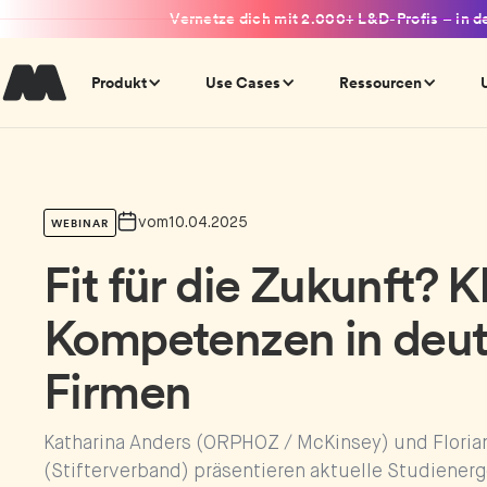
Vernetze dich mit 2.000+ L&D-Profis – in d
Produkt
Use Cases
Ressourcen
vom
10.04.2025
WEBINAR
Fit für die Zukunft? K
Kompetenzen in deu
Firmen
Katharina Anders (ORPHOZ / McKinsey) und Floria
(Stifterverband) präsentieren aktuelle Studiener