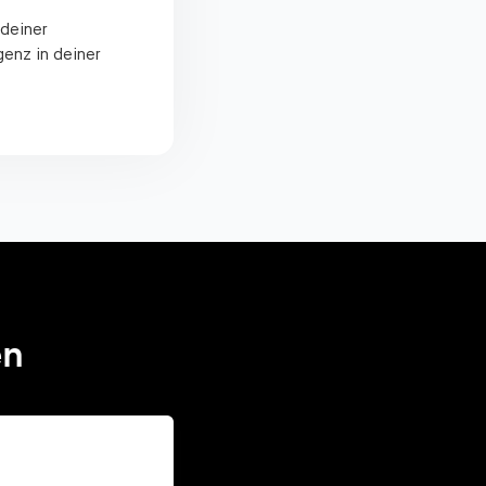
 deiner
genz in deiner
en