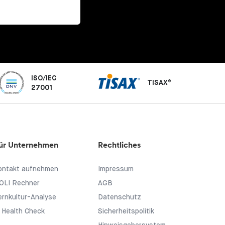
ISO/IEC
TISAX®
27001
ür Unternehmen
Rechtliches
ontakt aufnehmen
Impressum
OLI Rechner
AGB
ernkultur-Analyse
Datenschutz
I Health Check
Sicherheitspolitik