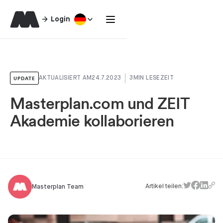
Login
UPDATE
AKTUALISIERT AM
24.7.2023
3
MIN LESEZEIT
Masterplan.com und ZEIT
Akademie kollaborieren
Artikel teilen:
Masterplan Team