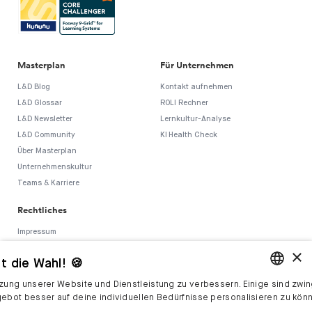
Masterplan
Für Unternehmen
L&D Blog
Kontakt aufnehmen
L&D Glossar
ROLI Rechner
L&D Newsletter
Lernkultur-Analyse
L&D Community
KI Health Check
Über Masterplan
Unternehmenskultur
Teams & Karriere
Rechtliches
Impressum
AGB
×
t die Wahl! 🍪
Datenschutz
Sicherheitspolitik
tzung unserer Website und Dienstleistung zu verbessern. Einige sind zwin
ENGLISH
Hinweisgebersystem
gebot besser auf deine individuellen Bedürfnisse personalisieren zu kön