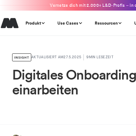
Vernetze dich mit 2.000+ L&D-Profis – in 
Produkt
Use Cases
Ressourcen
INSIGHT
AKTUALISIERT AM
27.5.2025
9
MIN LESEZEIT
Digitales Onboarding: 
einarbeiten