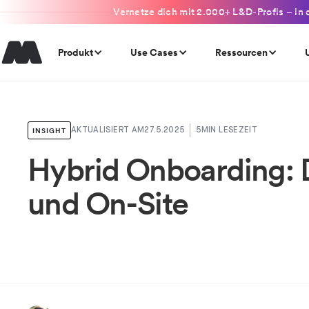
Vernetze dich mit 2.000+ L&D-Profis – in 
Produkt
Use Cases
Ressourcen
INSIGHT
AKTUALISIERT AM
27.5.2025
5
MIN LESEZEIT
Hybrid Onboarding: D
und On-Site