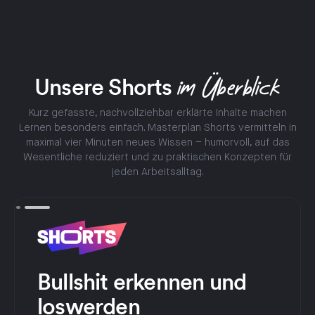
Unsere Shorts
im Überblick
Kurz gefasste, nachvollziehbar erklärte Inhalte machen
Lernen besonders einfach. Masterplan Shorts vermitteln in
maximal vier Minuten neues Wissen – humorvoll, auf das
Wesentliche reduziert und zu praktischen Konzepten für
jeden Arbeitsalltag.
Bullshit erkennen und
loswerden