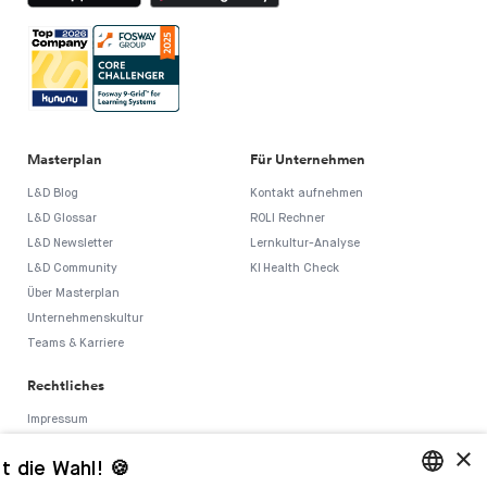
Masterplan
Für Unternehmen
L&D Blog
Kontakt aufnehmen
L&D Glossar
ROLI Rechner
L&D Newsletter
Lernkultur-Analyse
L&D Community
KI Health Check
Über Masterplan
Unternehmenskultur
Teams & Karriere
Rechtliches
Impressum
AGB
×
t die Wahl! 🍪
Datenschutz