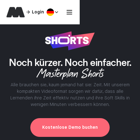
Login
Noch kürzer. Noch einfacher.
Masterplan Shorts
Alle brauchen sie, kaum jemand hat sie: Zeit. Mit unserem
kompakten Videoformat sorgen wir dafür, dass alle
Lernenden ihre Zeit effektiv nutzen und ihre Soft Skills in
wenigen Minuten verbessern können.
Kostenlose Demo buchen